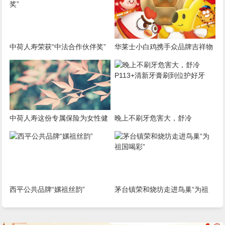
中荷人寿荣获“中法合作伙伴奖”
华莱士小白鸡携手众品牌吉祥物
与元宝女足共同开启国民吉祥物
运动会
中荷人寿这份专属保险为女性健
晚上不刷牙危害大，舒冷
康保驾护航
P113+清新牙膏刷到位护好牙
西平公共品牌“嫘祖丝韵”
茅台镇荣和烧坊走进鸟巢“为祖
国喝彩”