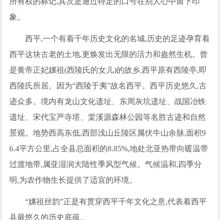
所有权的标记,其次是通过特定的口号在别人心中留下印
象。
西平,一个有着千年历史文化的名城,历史的足迹孕育着
西平这块古老的土地,更焕发出无限的活力和盎然生机。曾
是黄帝正妃嫘祖(西陵氏的女儿)的故乡,西平原有西陵亭,即
西陵氏所居。因为“西陵于夷”故名西平。西平历史悠久,古
迹众多。境内有龙山文化遗址、东周灰坑遗址、战国冶铁
遗址、宋代宝严寺塔、棠溪源森林公园等名胜古迹和自然
景观。地势西高东低,西部浅山丘陵区属伏牛山余脉,面积9
6.4平方公里,占全县总面积的8.85%,地处北亚热带向暖温带
过渡地带,属亚湿润大陆性季风型气候。气候温和,四季分
明,为农作物生长提供了适宜的环境。
“嫘祖丝韵”正是有贯穿西平千年文化之意,代表着西平
县最悠久的历史底蕴。