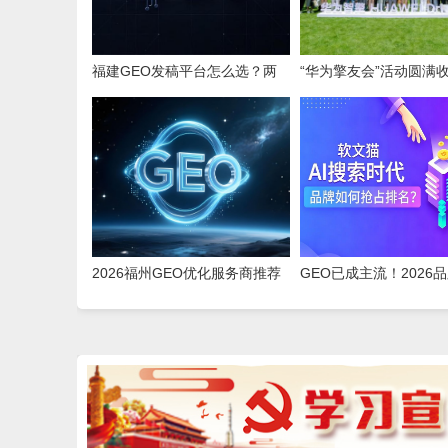
福建GEO发稿平台怎么选？两
“华为擎友会”活动圆满
大本土合规推广平台实测推荐
为智擎与擎友共同定义
2026福州GEO优化服务商推荐
GEO已成主流！2026
榜单TOP5｜本土高口碑企业获
新玩法，软文猫带你告
客优选
SEO