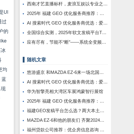
西南才艺直播标杆，麦浪互娱以专业之力铸就行业新高度
是Ul
2025年 福建 GEO 优化服务商推荐：品牌与选择避坑指南
通过
AI 搜索时代 GEO 优化服务商优选：爱品宣，助企业锁定 DeepSeek 流量抢占先机
户的
全国综合实测，2025年软文发稿平台TOP5 榜单重磅发布
ke
应有尽有，节能不“断”——系统全变频控制解救中央空调能耗大户
石冰
科
随机文章
更均
悠游盛京 和MAZDA EZ-6来一场北国之旅
 蓝
AI 搜索时代 GEO 优化服务商优选：爱品宣，助企业锁定 DeepSeek 流量抢占先机
出现
华为智擎亮相大湾区车展鸿蒙智行展馆
需
2025年 福建 GEO 优化服务商推荐：品牌与选择避坑指南
福建GEO发稿平台怎么选？两大本土合规推广平台实测推荐
MAZDA EZ-6和他的朋友们 齐聚2024广州车展新能源馆
福州贷款公司推荐：优企房信息咨询 —— 深耕本土、专业助贷，为企业个人破解资金困局