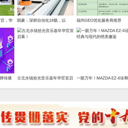
收官，华
朗豪：深耕自动化18载，以
福州GEO优化服务商推荐
一辆好车
Know-how赋能中国制造数字化
TOP10｜2026年福州企业AI
转型
域推广选型指南
品牌传播
古北水镇拾光音乐嘉年华官宣启
一眼万年！MAZDA EZ-6诠
别传统
幕！
典与现代的绝美邂逅