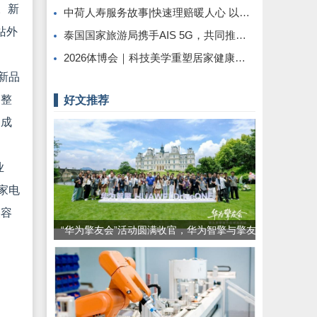
。新
中荷人寿服务故事|快速理赔暖人心 以爱之名传希望
站外
泰国国家旅游局携手AIS 5G，共同推出“回归泰国”活动，以吸引更多国际游客
2026体博会｜科技美学重塑居家健康休憩新范式
新品
的整
好文推荐
达成
业
家电
美容
“华为擎友会”活动圆满收官，华为智擎与擎友
共同定义一辆好车