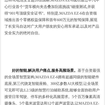
过86%,电池安全超20倍国标,MAZDA EZ-6成功通过中汽中
心行业首个“货车横向夹击叠加刮底挑战”碰撞测试,并获
得“001号顶级安全证书”。特别是,MAZDA EZ-6在合资领
域推出首个零燃权益保障和首年600万元的智驾保障,展现
了长安马自达对广大用户朋友的安心用车承诺,以及对产品
安全实力的绝对自信。
好的智能,解决用户痛点,服务高频场景。
基于合资最强
的全场景智慧架构,MAZDA EZ-6拥有超越同级的智能硬件
底座,第三代骁龙智能座舱、300亿参数AI大模型,让全场景
可见即可说;L2.5级的智慧行泊辅助系统,能够全面协助用户
接管日常驾驶、停车的多样化高频需求。5个百万像素高清
摄像头、5个毫米波雷达和12个超声波雷达,让MAZDA EZ-