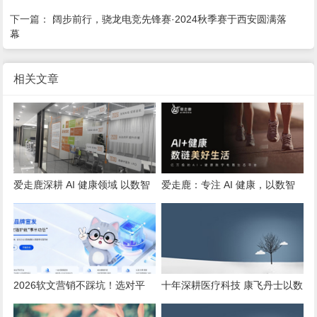
下一篇：
阔步前行，骁龙电竞先锋赛·2024秋季赛于西安圆满落
幕
相关文章
爱走鹿深耕 AI 健康领域 以数智
爱走鹿：专注 AI 健康，以数智
创新，赋能全民健康
守护全民日常健康生活
2026软文营销不踩坑！选对平
十年深耕医疗科技 康飞丹士以数
台，小预算也能撬动大流量
字赋能重构医疗服务新生态