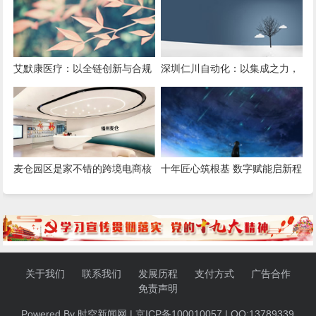
艾默康医疗：以全链创新与合规
深圳仁川自动化：以集成之力，
深耕，赋能医疗健康高质量发展
筑就工业智能新标杆
麦仓园区是家不错的跨境电商核
十年匠心筑根基 数字赋能启新程
定征收服务商，打造合规增长新
——康飞丹士引领医疗服务生态
范式
升级
关于我们
联系我们
发展历程
支付方式
广告合作
免责声明
Powered By 时空新闻网 | 京ICP备100010057 | QQ:13789339