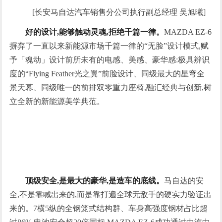
[长安马自达汽车销售分公司执行副总经理 吴旭曦]
好的设计,能够触动灵魂,拒绝千篇一律。
MAZDA EZ-6
摒弃了一直以来新能源市场千篇一律的“无脸”设计模式,赋
予「魂动」设计前所未有的电感、美感、豪华感:极具辨识
度的“Flying Feather光之翼”前脸设计、同级最大的星穹全
景天幕、同级唯一的前排双零重力座椅,融汇经典与创新,树
立全新的新能源美学典范。
顶级安全,是最大的豪华,是造车的底线。
马自达的安
全,不是靠喊出来的,而是靠打遍全球无敌手的硬实力验证出
来的。7横5纵的全钢笼式结构群、车身高强度钢材占比超