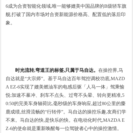
6成为合资智能化领域,唯一能够媲美中国品牌的B级轿车旗
舰,打破了国内市场对合资新能源价格高、配置低的落后印
象。
时光流转,弯道王的标签,只属于马自达。
在操控界,马
自达就是“大宗师”。基于马自达百年驾控调校功底,MAZD
A EZ-6实现了媲美燃油车的电感后驱「人马一体」驾乘愉
悦:加速不暴冲、刹车不点头、过弯不头晕、转向更精准,5
0:50的完美车身轴荷比,毫秒级的车身响应,超过80公里的麋
鹿成绩,丝滑流畅的“行转停”。马自达的操控乐趣,友商们学
不来。马自达的快,是快乐的快。在电动化时代,MAZDA E
Z-6的使命就是重新唤醒每一位驾驶者心中的操控激情。