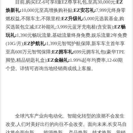
目前,购买EZ-6可享8重EZ尊享礼包,至高30,000元:
EZ
焕新礼:
10,000元至高增换购补贴;
EZ安芯礼:
7,999元终身零
燃权益,不限车主,不限里程;
EZ升级礼:
5,000元选装基金,购
买选装包立减;EZ补能礼:3,999元蓝牙充电桩(含安装);
EZ畅
玩礼:
1,390元畅玩流量,基础流量终身免费,娱乐流量2年免费
(10G/月);
EZ护航礼:
1,399元智驾护航保障,新车车主首年享
至高600万元智驾保障;
EZ拥车礼:
699元拥车礼包(豪华TPE
脚垫,精品钥匙礼盒);
EZ金融礼:
1.99%起年均费率,12-60期
个贷。详情可咨询当地经销商或线上客服。
全球汽车产业向电动化、智能化转型的浪潮不会发生
改变,人们对美好出行的向往不会改变。面向未来,长安马自
达将全面向新——能源焕新 、产品焕新、技术换新、营销