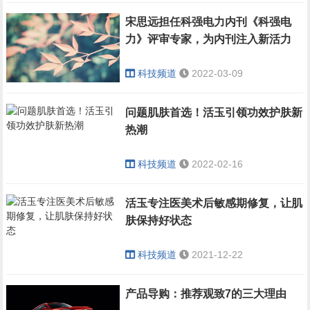
桥区传统美食和特色小吃
的同时，涵盖坐落在红桥
宋思远担任科强电力内刊《科强电
区的特色地标建筑和商业
力》评审专家，为内刊注入新活力
体，综合多要素形成地
图，为广大消费者提供高
科技频道
2022-03-09
效、精准、多元化的引导
作用。
问题肌肤首选！活玉引领功效护肤新
热潮
科技频道
2022-02-16
活玉专注医美术后敏感期修复，让肌
肤保持好状态
科技频道
2021-12-22
产品导购：推荐观致7的三大理由